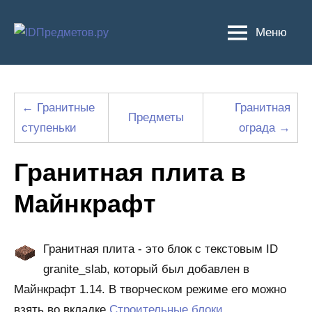
Перейти
к
Меню
содержимому
← Гранитные
Гранитная
Предметы
ступеньки
ограда →
Гранитная плита в
Майнкрафт
Гранитная плита - это блок с текстовым ID
granite_slab, который был добавлен в
Майнкрафт 1.14. В творческом режиме его можно
взять во вкладке
Строительные блоки
.