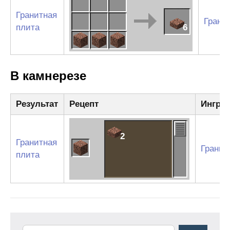
Гранитная
Грани
плита
6
В камнерезе
Результат
Рецепт
Ингре
2
Гранитная
Гранит
плита