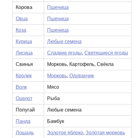
Корова
Пшеница
Овца
Пшеница
Коза
Пшеница
Курица
Любые семена
Лисица
Сладкие ягоды
,
Светящиеся ягоды
Свинья
Морковь, Картофель, Свёкла
Кролик
Морковь
,
Одуванчик
Волк
Мясо
Оцелот
Рыба
Попугай
Любые семена
Панда
Бамбук
Лошадь
Золотое яблоко
,
Золотая морковь