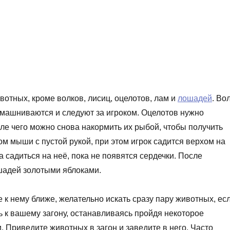
отных, кроме волков, лисиц, оцелотов, лам и
лошадей
. Во
омашниваются и следуют за игроком. Оцелотов нужно
ле чего можно снова накормить их рыбой, чтобы получить
 мыши с пустой рукой, при этом игрок садится верхом на
а садиться на неё, пока не появятся сердечки. После
шадей золотыми яблоками.
 к нему ближе, желательно искать сразу пару животных, ес
ь к вашему загону, останавливаясь пройдя некоторое
 Приведите животных в загон и заведите в него. Часто