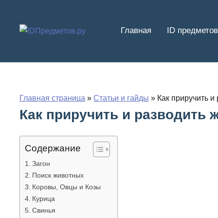
Перейти
к
Главная
ID предметов
содержимому
Главная страница
»
Статьи и гайды
»
Как приручить и
Как приручить и разводить
Содержание
Загон
Поиск животных
Коровы, Овцы и Козы
Курица
Свинья