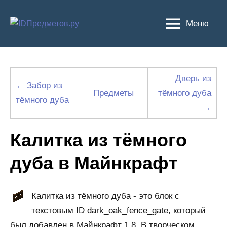
Перейти
к
Меню
содержимому
Дверь из
← Забор из
Предметы
тёмного дуба
тёмного дуба
→
Калитка из тёмного
дуба в Майнкрафт
Калитка из тёмного дуба - это блок с
текстовым ID dark_oak_fence_gate, который
был добавлен в Майнкрафт 1.8. В творческом