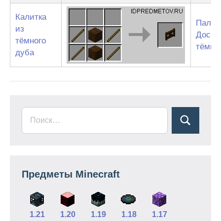
Калитка
Палка
из
Доски
тёмного
тёмно
дуба
Предметы Minecraft
1.21
1.20
1.19
1.18
1.17