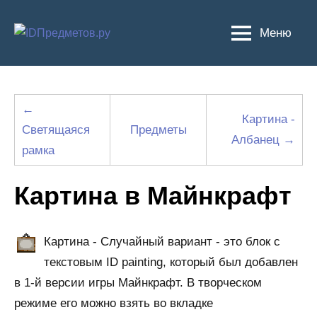
Перейти
к
Меню
содержимому
←
Картина -
Светящаяся
Предметы
Албанец →
рамка
Картина в Майнкрафт
Картина - Случайный вариант - это блок с
текстовым ID painting, который был добавлен
в 1-й версии игры Майнкрафт. В творческом
режиме его можно взять во вкладке