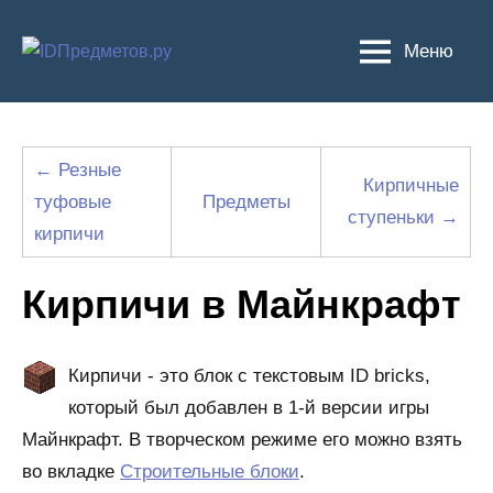
Перейти
к
Меню
содержимому
← Резные
Кирпичные
туфовые
Предметы
ступеньки →
кирпичи
Кирпичи в Майнкрафт
Кирпичи - это блок с текстовым ID bricks,
который был добавлен в 1-й версии игры
Майнкрафт. В творческом режиме его можно взять
во вкладке
Строительные блоки
.