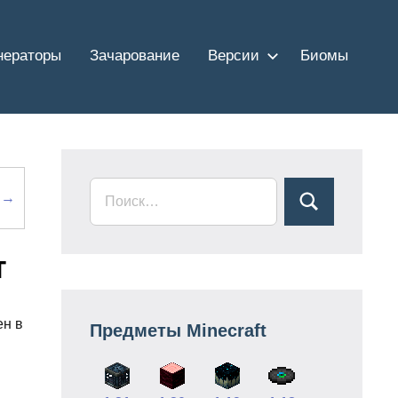
нераторы
Зачарование
Версии
Биомы
 →
т
ен в
Предметы Minecraft