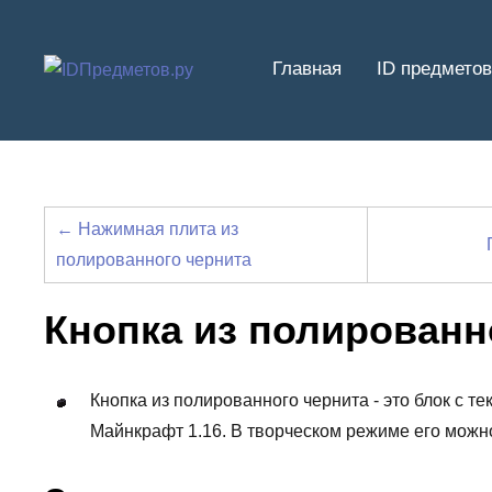
Перейти
к
Главная
ID предметов
содержимому
← Нажимная плита из
полированного чернита
Кнопка из полированн
Кнопка из полированного чернита - это блок с те
Майнкрафт 1.16. В творческом режиме его можн