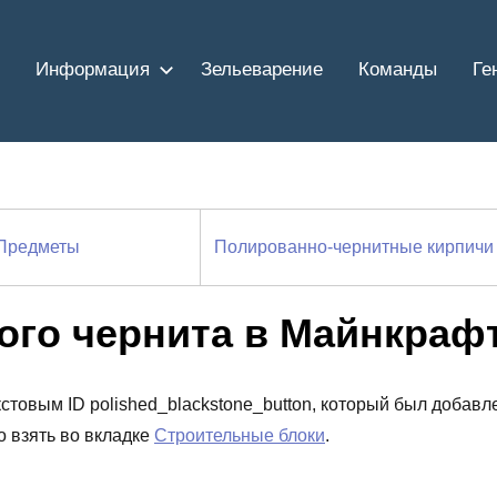
Информация
Зельеварение
Команды
Ге
Предметы
Полированно-чернитные кирпичи
ого чернита в Майнкраф
кстовым ID polished_blackstone_button, который был добавл
о взять во вкладке
Строительные блоки
.