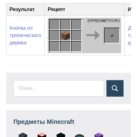
Результат
Рецепт
Ин
Кнопка из
Дос
тропического
тро
дерева
дер
Предметы Minecraft