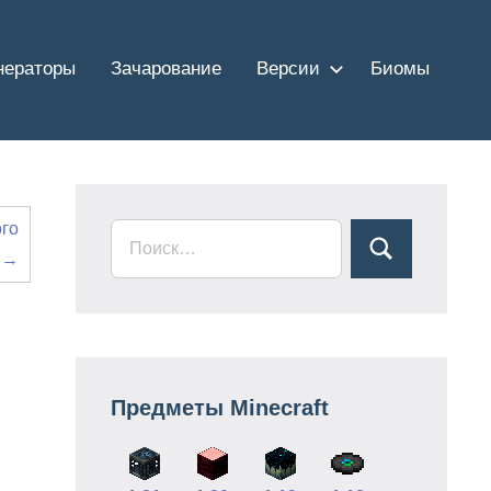
нераторы
Зачарование
Версии
Биомы
ого
 →
Предметы Minecraft