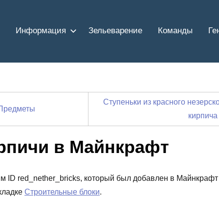
Информация
Зельеварение
Команды
Ге
Ступеньки из красного незерск
Предметы
кирпича
рпичи в Майнкрафт
ым ID red_nether_bricks, который был добавлен в Майнкрафт
вкладке
Строительные блоки
.