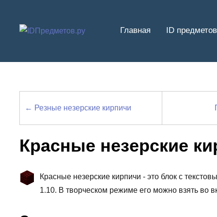
Перейти
к
Главная
ID предметов
содержимому
← Резные незерские кирпичи
Красные незерские ки
Красные незерские кирпичи - это блок с текстов
1.10. В творческом режиме его можно взять во 