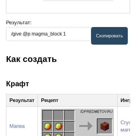
Результат:
Как создать
Крафт
Результат
Рецепт
Ингре
Сгуст
Магма
магм