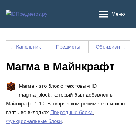
Перейти
к
Меню
содержимому
← Капельник
Предметы
Обсидиан →
Магма в Майнкрафт
Магма - это блок с текстовым ID
magma_block, который был добавлен в
Майнкрафт 1.10. В творческом режиме его можно
взять во вкладках
Природные блоки
,
Функциональные блоки
.