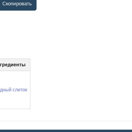
гредиенты
дный слиток