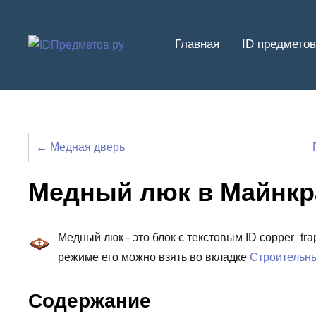
Перейти
к
Главная
ID предметов
содержимому
← Медная дверь
Медный люк в Майнк
Медный люк - это блок с текстовым ID copper_tr
режиме его можно взять во вкладке
Строительн
Содержание