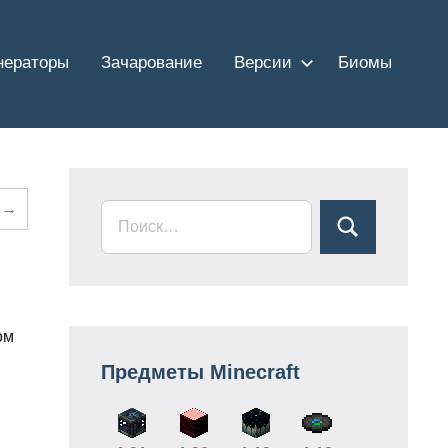
нераторы
Зачарование
Версии
Биомы
 →
ом
Предметы Minecraft