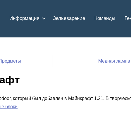
Информация
Зельеварение
Команды
Ге
Предметы
Медная лампа
рафт
apdoor, который был добавлен в Майнкрафт 1.21. В творческ
ые блоки
.