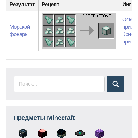
Результат
Рецепт
Ингре
Оскол
Морской
призм
фонарь
Крист
призм
Предметы Minecraft