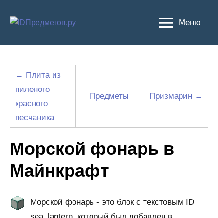
Перейти
к
Меню
содержимому
← Плита из
пиленого
Предметы
Призмарин →
красного
песчаника
Морской фонарь в
Майнкрафт
Морской фонарь - это блок с текстовым ID
sea_lantern, который был добавлен в