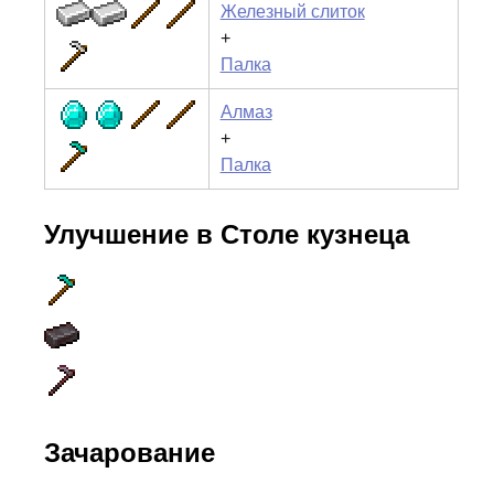
Железный слиток
+
Палка
Алмаз
+
Палка
Улучшение в Столе кузнеца
Зачарование