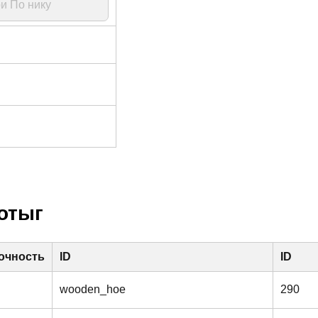
мотыг
очность
ID
ID
wooden_hoe
290