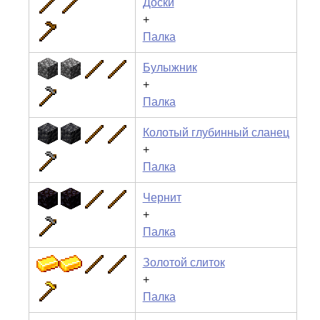
Доски
+
Палка
Булыжник
+
Палка
Колотый глубинный сланец
+
Палка
Чернит
+
Палка
Золотой слиток
+
Палка