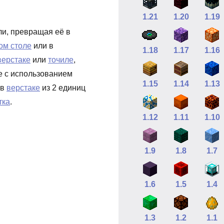
1.21
1.20
1.19
ли, превращая её в
ом столе
или в
1.18
1.17
1.16
верстаке
или
точиле
,
е с использованием
1.15
1.14
1.13
 в
верстаке
из 2 единиц
тка
.
1.12
1.11
1.10
1.9
1.8
1.7
1.6
1.5
1.4
1.3
1.2
1.1