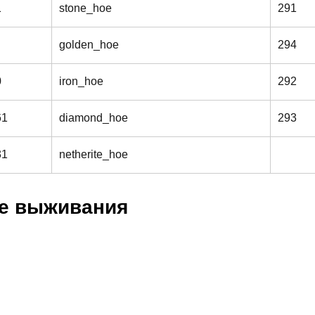
1
stone_hoe
291
golden_hoe
294
0
iron_hoe
292
61
diamond_hoe
293
31
netherite_hoe
ме выживания