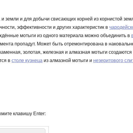
а и земли и для добычи свисающих корней из корнистой зем
чности, эффективности и других характеристик в
чародейск
еждённые мотыги из одного материала можно объединить в
умента пропадут. Может быть отремонтирована в наковальн
 каменная, золотая, железная и алмазная мотыги создаются
тся в
столе кузнеца
из алмазной мотыги и
незеритового сли
жмите клавишу Enter: