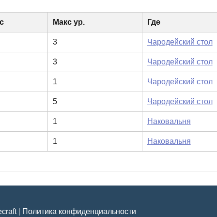
с
Макс ур.
Где
3
Чародейский стол
3
Чародейский стол
1
Чародейский стол
5
Чародейский стол
1
Наковальня
1
Наковальня
craft
|
Политика конфиденциальности