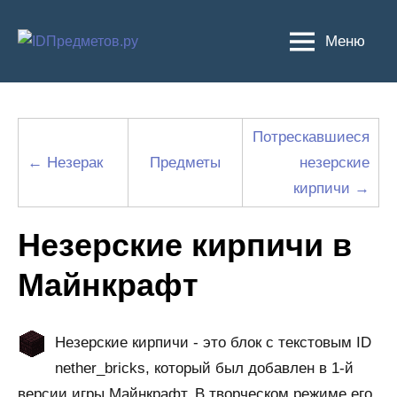
Перейти
к
Меню
содержимому
Потрескавшиеся
← Незерак
Предметы
незерские
кирпичи →
Незерские кирпичи в
Майнкрафт
Незерские кирпичи - это блок с текстовым ID
nether_bricks, который был добавлен в 1-й
версии игры Майнкрафт. В творческом режиме его