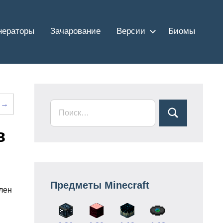
нераторы
Зачарование
Версии
Биомы
 →
в
Предметы Minecraft
лен