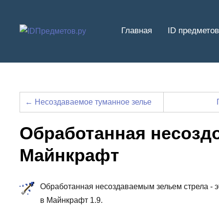
Перейти
к
Главная
ID предметов
содержимому
← Несоздаваемое туманное зелье
Обработанная несозд
Майнкрафт
Обработанная несоздаваемым зельем стрела - эт
в Майнкрафт 1.9.