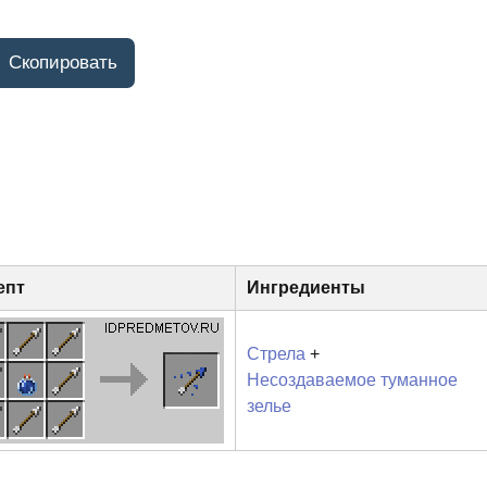
епт
Ингредиенты
Стрела
+
Несоздаваемое туманное
зелье