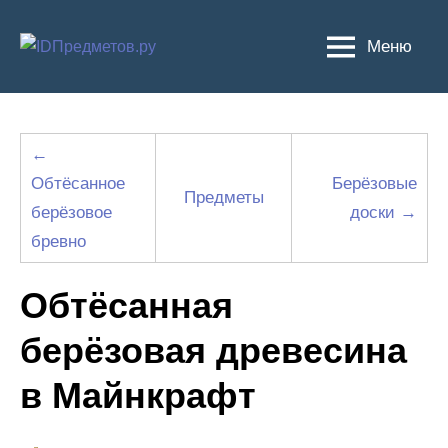
Перейти
к
Меню
содержимому
←
Обтёсанное
Берёзовые
Предметы
берёзовое
доски →
бревно
Обтёсанная
берёзовая древесина
в Майнкрафт