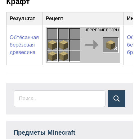
Крафт
Результат
Рецепт
Инг
Обтёсанная
Обтё
берёзовая
берё
3
древесина
брев
Предметы Minecraft