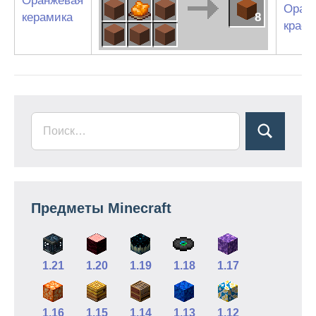
Оранжевая
Оран
керамика
8
краси
Предметы Minecraft
1.21
1.20
1.19
1.18
1.17
1.16
1.15
1.14
1.13
1.12