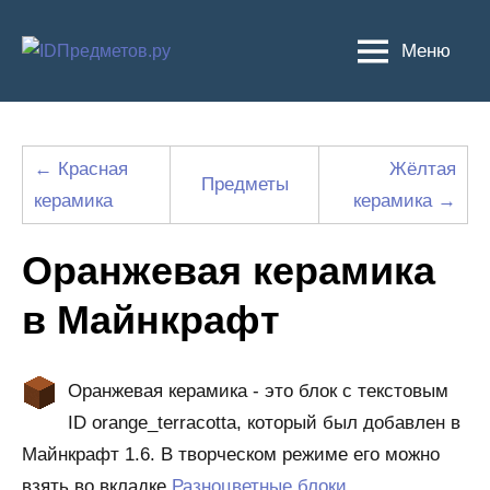
Перейти
к
Меню
содержимому
← Красная
Жёлтая
Предметы
керамика
керамика →
Оранжевая керамика
в Майнкрафт
Оранжевая керамика - это блок с текстовым
ID orange_terracotta, который был добавлен в
Майнкрафт 1.6. В творческом режиме его можно
взять во вкладке
Разноцветные блоки
.