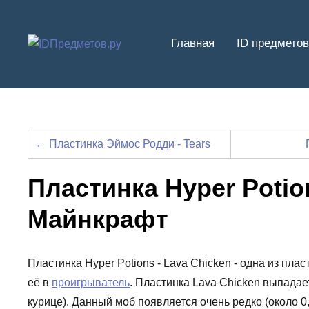
Перейти
к
Главная
ID предметов
содержимому
← Пластинка Эймос Родди - Tears
Пластинка Hyper Potion
Майнкрафт
Пластинка Hyper Potions - Lava Chicken - одна из пла
её в
проигрыватель
. Пластинка Lava Chicken выпадае
курице). Данный моб появляется очень редко (около 0