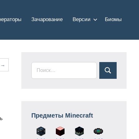
нераторы
Зачарование
Версии
Биомы
 →
Предметы Minecraft
ть
м