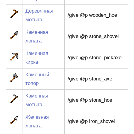
Деревянная
/give @p wooden_hoe
мотыга
Каменная
/give @p stone_shovel
лопата
Каменная
/give @p stone_pickaxe
кирка
Каменный
/give @p stone_axe
топор
Каменная
/give @p stone_hoe
мотыга
Железная
/give @p iron_shovel
лопата