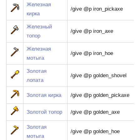
Железная
/give @p iron_pickaxe
кирка
Железный
/give @p iron_axe
топор
Железная
/give @p iron_hoe
мотыга
Золотая
/give @p golden_shovel
лопата
Золотая кирка
/give @p golden_pickaxe
Золотой топор
/give @p golden_axe
Золотая
/give @p golden_hoe
мотыга