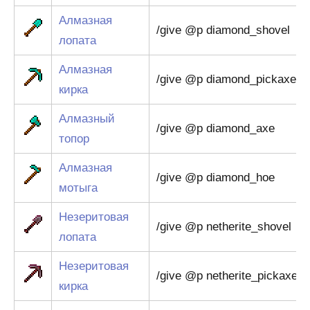
Алмазная
/give @p diamond_shovel
лопата
Алмазная
/give @p diamond_pickaxe
кирка
Алмазный
/give @p diamond_axe
топор
Алмазная
/give @p diamond_hoe
мотыга
Незеритовая
/give @p netherite_shovel
лопата
Незеритовая
/give @p netherite_pickaxe
кирка