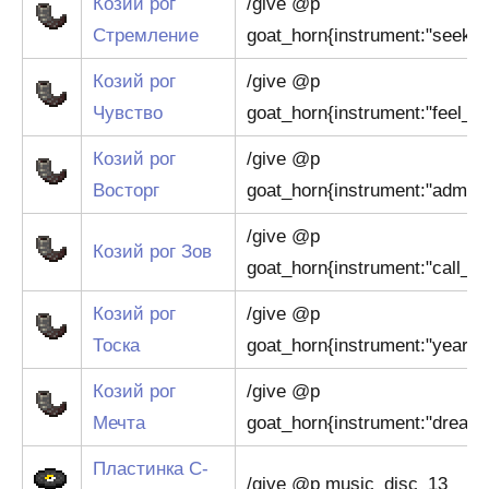
Козий рог
/give @p
Стремление
goat_horn{instrument:"seek_g
Козий рог
/give @p
Чувство
goat_horn{instrument:"feel_g
Козий рог
/give @p
Восторг
goat_horn{instrument:"admire
/give @p
Козий рог Зов
goat_horn{instrument:"call_g
Козий рог
/give @p
Тоска
goat_horn{instrument:"yearn_
Козий рог
/give @p
Мечта
goat_horn{instrument:"dream
Пластинка C-
/give @p music_disc_13