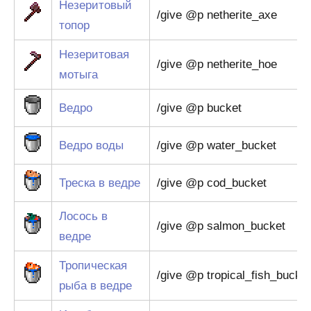
Незеритовый
/give @p netherite_axe
топор
Незеритовая
/give @p netherite_hoe
мотыга
Ведро
/give @p bucket
Ведро воды
/give @p water_bucket
Треска в ведре
/give @p cod_bucket
Лосось в
/give @p salmon_bucket
ведре
Тропическая
/give @p tropical_fish_bucke
рыба в ведре