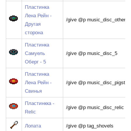
Пластинка
Лена Рейн -
/give @p music_disc_othersi
Другая
сторона
Пластинка
Самуель
/give @p music_disc_5
Оберг - 5
Пластинка
Лена Рейн -
/give @p music_disc_pigstep
Свинья
Пластинкка -
/give @p music_disc_relic
Relic
Лопата
/give @p tag_shovels