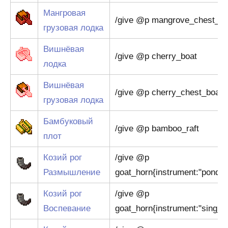
Мангровая
/give @p mangrove_chest_bo
грузовая лодка
Вишнёвая
/give @p cherry_boat
лодка
Вишнёвая
/give @p cherry_chest_boat
грузовая лодка
Бамбуковый
/give @p bamboo_raft
плот
Козий рог
/give @p
Размышление
goat_horn{instrument:"ponder
Козий рог
/give @p
Воспевание
goat_horn{instrument:"sing_g