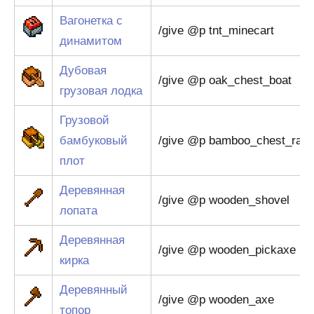
Вагонетка с
/give @p tnt_minecart
динамитом
Дубовая
/give @p oak_chest_boat
грузовая лодка
Грузовой
бамбуковый
/give @p bamboo_chest_raft
плот
Деревянная
/give @p wooden_shovel
лопата
Деревянная
/give @p wooden_pickaxe
кирка
Деревянный
/give @p wooden_axe
топор