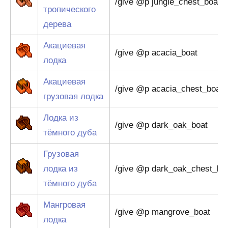
/give @p jungle_chest_boat
тропического
дерева
Акациевая
/give @p acacia_boat
лодка
Акациевая
/give @p acacia_chest_boat
грузовая лодка
Лодка из
/give @p dark_oak_boat
тёмного дуба
Грузовая
лодка из
/give @p dark_oak_chest_bo
тёмного дуба
Мангровая
/give @p mangrove_boat
лодка