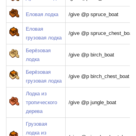
Еловая лодка
/give @p spruce_boat
Еловая
/give @p spruce_chest_boat
грузовая лодка
Берёзовая
/give @p birch_boat
лодка
Берёзовая
/give @p birch_chest_boat
грузовая лодка
Лодка из
тропического
/give @p jungle_boat
дерева
Грузовая
лодка из