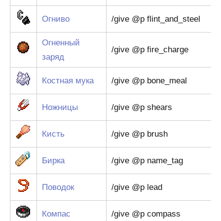
Огниво
/give @p flint_and_steel
Огненный
/give @p fire_charge
заряд
Костная мука
/give @p bone_meal
Ножницы
/give @p shears
Кисть
/give @p brush
Бирка
/give @p name_tag
Поводок
/give @p lead
Компас
/give @p compass