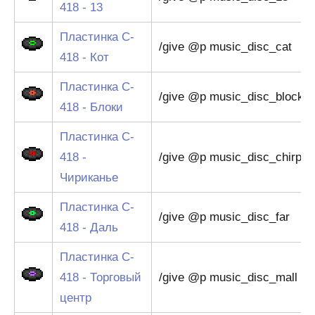
418 - 13
Пластинка C-
/give @p music_disc_cat
418 - Кот
Пластинка C-
/give @p music_disc_blocks
418 - Блоки
Пластинка C-
418 -
/give @p music_disc_chirp
Чириканье
Пластинка C-
/give @p music_disc_far
418 - Даль
Пластинка C-
418 - Торговый
/give @p music_disc_mall
центр