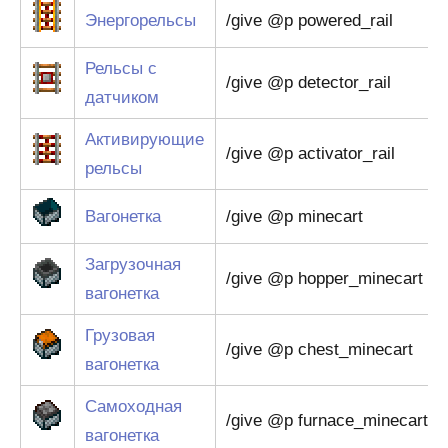
Энергорельсы
/give @p powered_rail
Рельсы с
/give @p detector_rail
датчиком
Активирующие
/give @p activator_rail
рельсы
Вагонетка
/give @p minecart
Загрузочная
/give @p hopper_minecart
вагонетка
Грузовая
/give @p chest_minecart
вагонетка
Самоходная
/give @p furnace_minecart
вагонетка