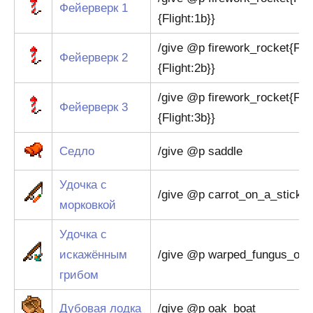
Фейерверк 1
{Flight:1b}}
/give @p firework_rocket{Fir
Фейерверк 2
{Flight:2b}}
/give @p firework_rocket{Fir
Фейерверк 3
{Flight:3b}}
Седло
/give @p saddle
Удочка с
/give @p carrot_on_a_stick
морковкой
Удочка с
искажённым
/give @p warped_fungus_on_
грибом
Дубовая лодка
/give @p oak_boat