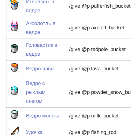
Иглобрюх в
/give @p pufferfish_bucket
ведре
Аксолотль в
/give @p axolotl_bucket
ведре
Головастик в
/give @p tadpole_bucket
ведре
Ведро лавы
/give @p lava_bucket
Ведро с
рыхлым
/give @p powder_snow_buck
снегом
Ведро молока
/give @p milk_bucket
Удочка
/give @p fishing_rod