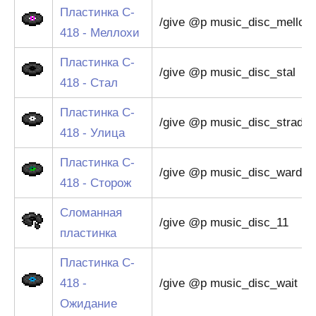
Пластинка C-
/give @p music_disc_mellohi
418 - Меллохи
Пластинка C-
/give @p music_disc_stal
418 - Стал
Пластинка C-
/give @p music_disc_strad
418 - Улица
Пластинка C-
/give @p music_disc_ward
418 - Сторож
Сломанная
/give @p music_disc_11
пластинка
Пластинка C-
418 -
/give @p music_disc_wait
Ожидание