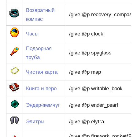
Возвратный
/give @p recovery_compass
компас
Часы
/give @p clock
Подзорная
/give @p spyglass
труба
Чистая карта
/give @p map
Книга и перо
/give @p writable_book
Эндер-жемчуг
/give @p ender_pearl
Элитры
/give @p elytra
/give @p firework_rocket{Fir