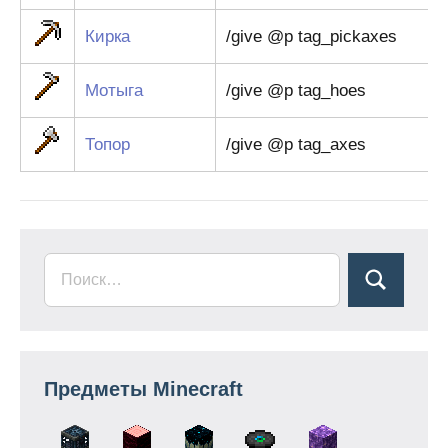
Кирка
/give @p tag_pickaxes
Мотыга
/give @p tag_hoes
Топор
/give @p tag_axes
Предметы Minecraft