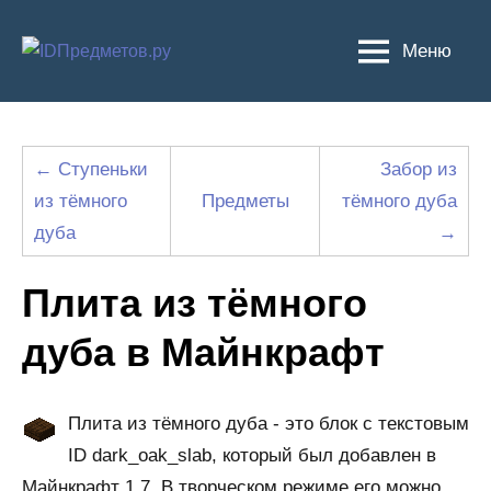
Перейти
к
Меню
содержимому
← Ступеньки
Забор из
из тёмного
Предметы
тёмного дуба
дуба
→
Плита из тёмного
дуба в Майнкрафт
Плита из тёмного дуба - это блок с текстовым
ID dark_oak_slab, который был добавлен в
Майнкрафт 1.7. В творческом режиме его можно