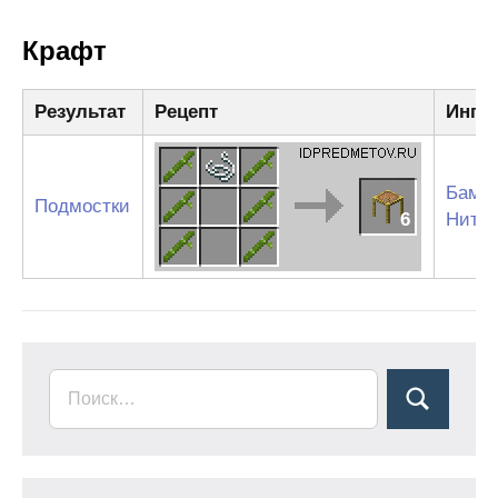
Крафт
Результат
Рецепт
Ингр
Бамб
Подмостки
6
Нить