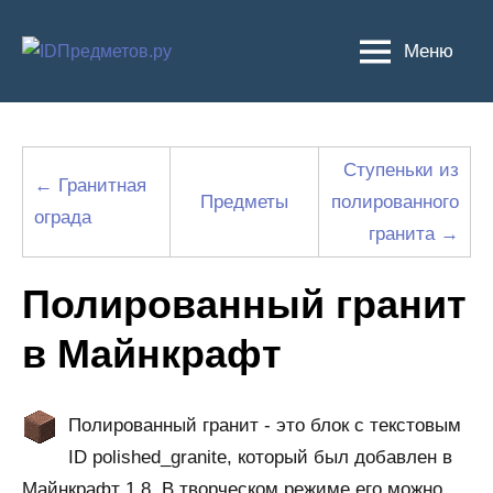
Перейти
к
Меню
содержимому
Ступеньки из
← Гранитная
Предметы
полированного
ограда
гранита →
Полированный гранит
в Майнкрафт
Полированный гранит - это блок с текстовым
ID polished_granite, который был добавлен в
Майнкрафт 1.8. В творческом режиме его можно