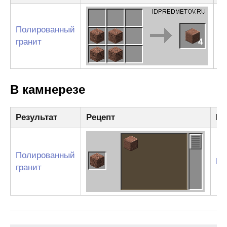
Полированный
Г
гранит
4
В камнерезе
Результат
Рецепт
Ин
Полированный
Гр
гранит