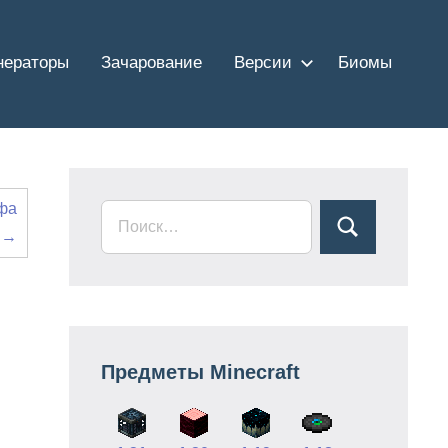
нераторы
Зачарование
Версии
Биомы
уфа
→
Предметы Minecraft