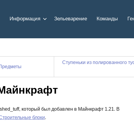
Информация
Зельеварение
Команды
Ге
Ступеньки из полированного т
Предметы
 Майнкрафт
ished_tuff, который был добавлен в Майнкрафт 1.21. В
Строительные блоки
.