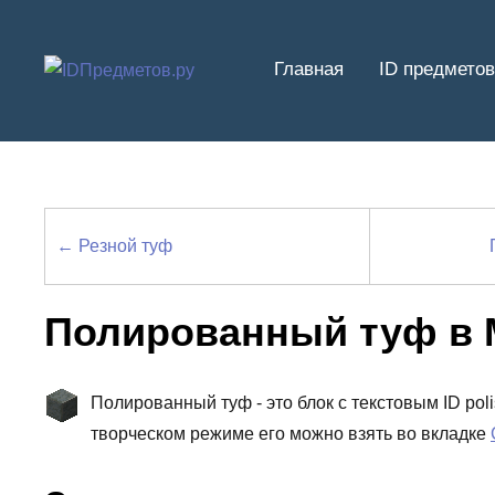
Перейти
к
Главная
ID предметов
содержимому
← Резной туф
Полированный туф в
Полированный туф - это блок с текстовым ID pol
творческом режиме его можно взять во вкладке