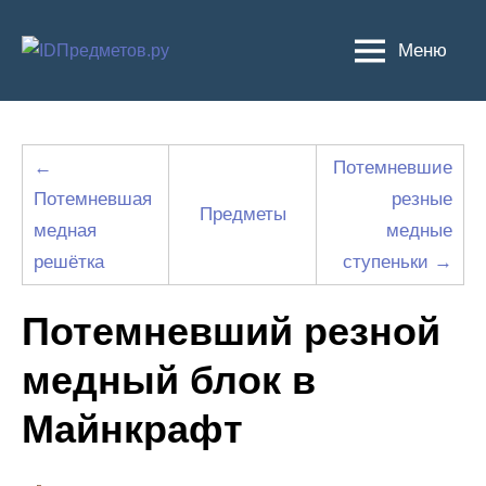
Перейти
к
Меню
содержимому
←
Потемневшие
Потемневшая
резные
Предметы
медная
медные
решётка
ступеньки →
Потемневший резной
медный блок в
Майнкрафт