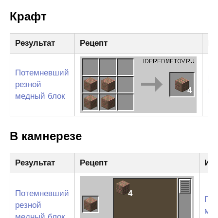
Крафт
Результат
Рецепт
Ин
Потемневший
По
резной
4
ме
медный блок
В камнерезе
Результат
Рецепт
Ин
Потемневший
4
По
резной
ме
медный блок