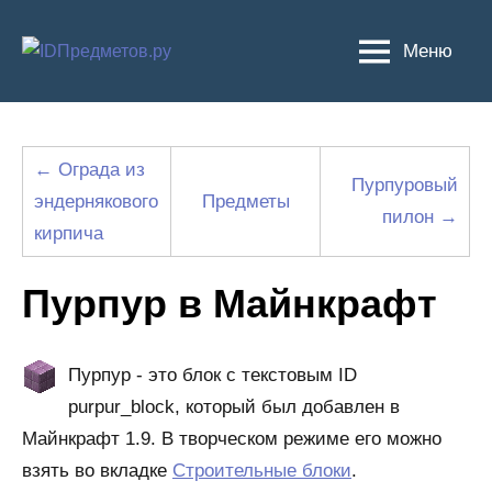
Перейти
к
Меню
содержимому
← Ограда из
Пурпуровый
эндернякового
Предметы
пилон →
кирпича
Пурпур в Майнкрафт
Пурпур - это блок с текстовым ID
purpur_block, который был добавлен в
Майнкрафт 1.9. В творческом режиме его можно
взять во вкладке
Строительные блоки
.