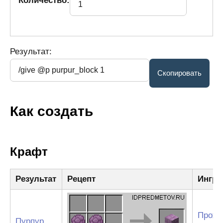
Количество:
Результат:
Как создать
Крафт
Результат
Рецепт
Ингре
Прожа
Пурпур