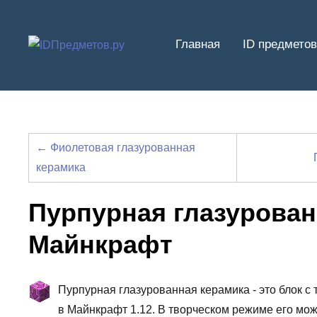
Перейти
к
Главная
ID предметов
содержимому
← Фиолетовая глазурованная
керамика
Пурпурная глазурован
Майнкрафт
Пурпурная глазурованная керамика - это блок с 
в Майнкрафт 1.12. В творческом режиме его мож