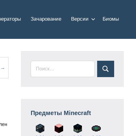
нераторы
Зачарование
Версии
Биомы
а →
Предметы Minecraft
влен