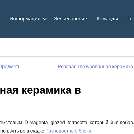
Информация
Зельеварение
Команды
Ге
Предметы
Розовая глазурованная керамик
ная керамика в
текстовым ID magenta_glazed_terracotta, который был доба
но взять во вкладке
Разноцветные блоки
.