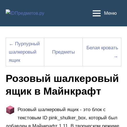
Перейти
к
Меню
содержимому
← Пурпурный
Белая кровать
шалкеровый
Предметы
→
ящик
Розовый шалкеровый
ящик в Майнкрафт
Розовый шалкеровый ящик - это блок с
текстовым ID pink_shulker_box, который был
добавлен в Майнкрафт 1.11. В творческом режиме