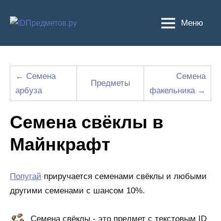
Перейти
к
Меню
содержимому
← Семена
Семена
Предметы
арбуза
факельника →
Семена свёклы в
Майнкрафт
Попугай
приручается семенами свёклы и любыми
другими семенами с шансом 10%.
Семена свёклы - это предмет с текстовым ID