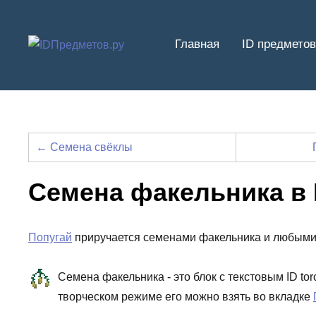
Перейти
к
Главная
ID предметов
содержимому
← Семена свёклы
Семена факельника в
Попугай
приручается семенами факельника и любыми
Семена факельника - это блок с текстовым ID to
творческом режиме его можно взять во вкладке