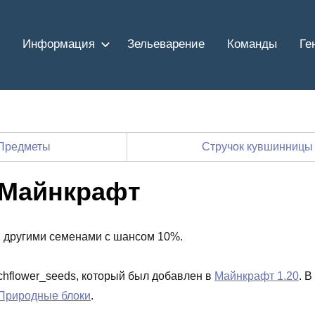
Информация
Зельеварение
Команды
Ге
Предметы
Стручок кувшинницы
 Майнкрафт
 другими семенами с шансом 10%.
rchflower_seeds, который был добавлен в
Майнкрафт 1.20
. В
Природные блоки
.