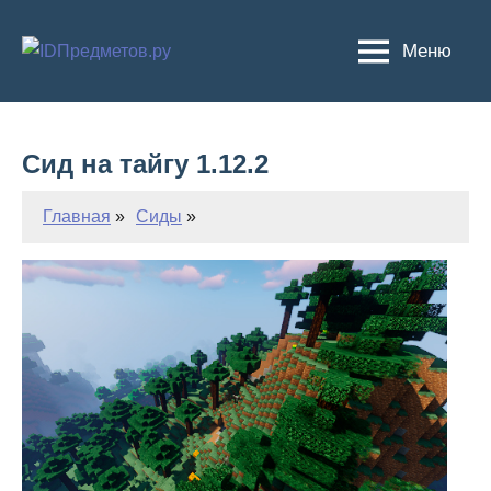
Перейти
к
Меню
содержимому
Сид на тайгу 1.12.2
Главная
Сиды