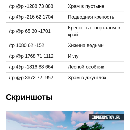
/tp @p -1288 73 888
Храм в пустыне
/tp @p -216 62 1704
Подводная крепость
Крепость с порталом в
/tp @p 65 30 -1701
край
/tp 1080 62 -152
Хижина ведьмы
/tp @p 1768 71 1112
Иглу
/tp @p -1816 88 664
Лесной особняк
/tp @p 3672 72 -952
Храм в джунглях
Скриншоты