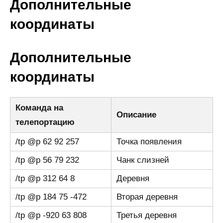
Дополнительные
координаты
Дополнительные
координаты
Команда на
Описание
телепортацию
/tp @p 62 92 257
Точка появления
/tp @p 56 79 232
Чанк слизней
/tp @p 312 64 8
Деревня
/tp @p 184 75 -472
Вторая деревня
/tp @p -920 63 808
Третья деревня