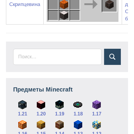
Скрипцевина
дуб
См
бло
Предметы Minecraft
1.21
1.20
1.19
1.18
1.17
1.16
1.15
1.14
1.13
1.12