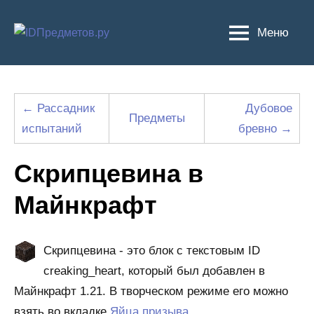
Перейти
к
Меню
содержимому
← Рассадник
Дубовое
Предметы
испытаний
бревно →
Скрипцевина в
Майнкрафт
Скрипцевина - это блок с текстовым ID
creaking_heart, который был добавлен в
Майнкрафт 1.21. В творческом режиме его можно
взять во вкладке
Яйца призыва
.