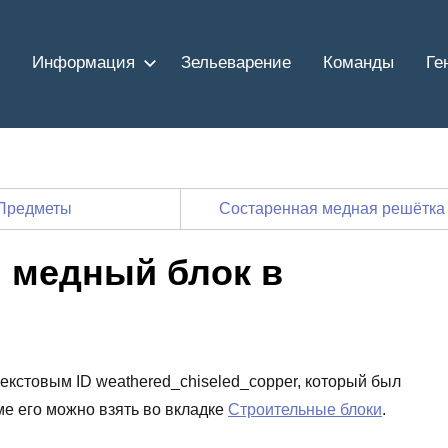
Информация
Зельеварение
Команды
Ге
Предметы
Состаренная медная решётка
 медный блок в
текстовым ID weathered_chiseled_copper, который был
ме его можно взять во вкладке
Строительные блоки
.