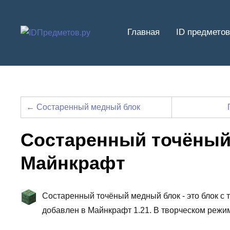
Перейти
к
Главная
ID предметов
содержимому
← Состаренный медный блок
Состаренный точёный
Майнкрафт
Состаренный точёный медный блок - это блок с 
добавлен в Майнкрафт 1.21. В творческом режи