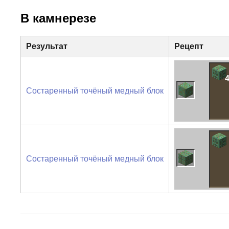
В камнерезе
Результат
Рецепт
Состаренный точёный медный блок
Состаренный точёный медный блок