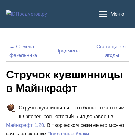
Перейти
к
Меню
содержимому
← Семена
Светящиеся
Предметы
факельника
ягоды →
Стручок кувшинницы
в Майнкрафт
Стручок кувшинницы - это блок с текстовым
ID pitcher_pod, который был добавлен в
Майнкрафт 1.20
. В творческом режиме его можно
взять во вкладке
Природные блоки
.