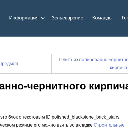
Информация
Зельеварение
Команды
Ге
Плита из полированно-чернитн
Предметы
кирпича
анно-чернитного кирпич
то блок с текстовым ID polished_blackstone_brick_stairs,
рческом режиме его можно взять во вкладке
Строительные