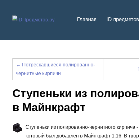
Перейти
к
Главная
ID предметов
содержимому
← Потрескавшиеся полированно-
чернитные кирпичи
Ступеньки из полиров
в Майнкрафт
Ступеньки из полированно-чернитного кирпича - э
который был добавлен в Майнкрафт 1.16. В тво