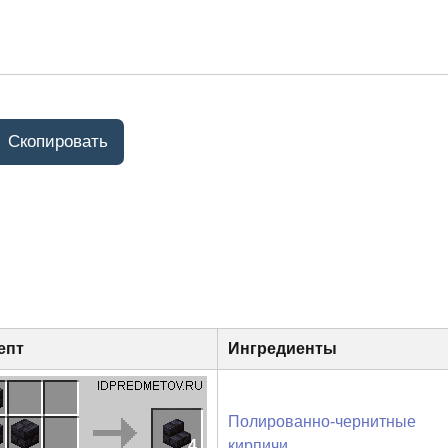
епт
Ингредиенты
Полированно-чернитные
4
кирпичи