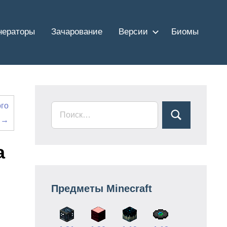
нераторы
Зачарование
Версии
Биомы
ого
 →
а
Предметы Minecraft