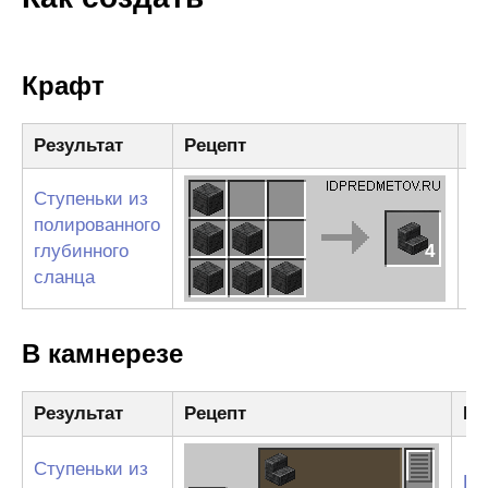
Крафт
Результат
Рецепт
И
Ступеньки из
П
полированного
г
глубинного
4
с
сланца
В камнерезе
Результат
Рецепт
Ин
Ступеньки из
Ко