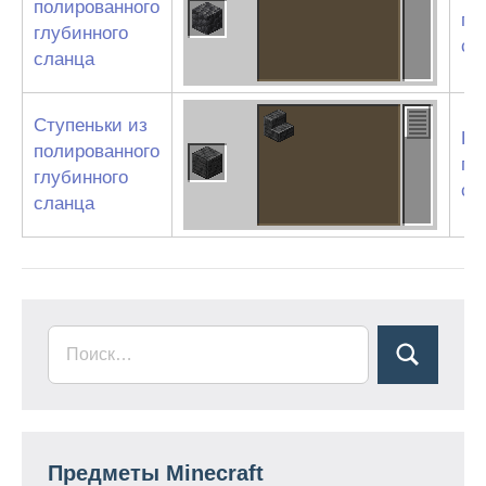
полированного
гл
глубинного
сл
сланца
Ступеньки из
По
полированного
гл
глубинного
сл
сланца
Предметы Minecraft