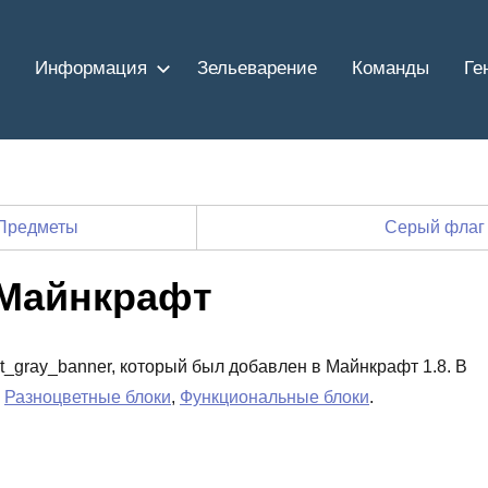
Информация
Зельеварение
Команды
Ге
Предметы
Серый флаг
 Майнкрафт
ght_gray_banner, который был добавлен в Майнкрафт 1.8. В
х
Разноцветные блоки
,
Функциональные блоки
.