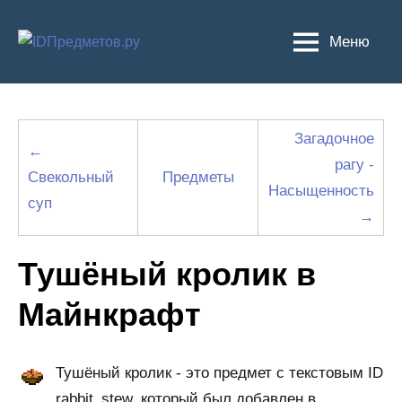
Перейти
к
Меню
содержимому
Загадочное
←
рагу -
Свекольный
Предметы
Насыщенность
суп
→
Тушёный кролик в
Майнкрафт
Тушёный кролик - это предмет с текстовым ID
rabbit_stew, который был добавлен в