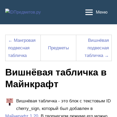
Перейти
к
Меню
содержимому
← Мангровая
Вишнёвая
подвесная
Предметы
подвесная
табличка
табличка →
Вишнёвая табличка в
Майнкрафт
Вишнёвая табличка - это блок с текстовым ID
cherry_sign, который был добавлен в
Майнкрафт 1.20
. В творческом режиме его можно