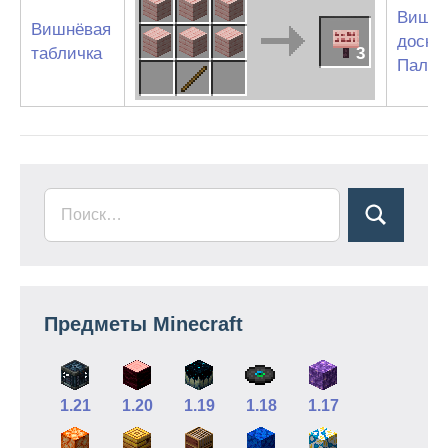
Вишн
Вишнёвая
доски
табличка
3
Палка
Предметы Minecraft
1.21
1.20
1.19
1.18
1.17