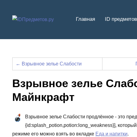
Перейти
к
Главная
ID предметов
содержимому
← Взрывное зелье Слабости
Взрывное зелье Слаб
Майнкрафт
Взрывное зелье Слабости продлённое - это предм
{id:splash_potion,potion:long_weakness}], котор
режиме его можно взять во вкладке
Еда и напитки
.