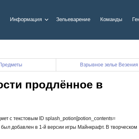
Информация
Зельеварение
Команды
Ге
Предметы
Взрывное зелье Везени
ости продлённое в
ет с текстовым ID splash_potion[potion_contents=
ый был добавлен в 1-й версии игры Майнкрафт. В творческом