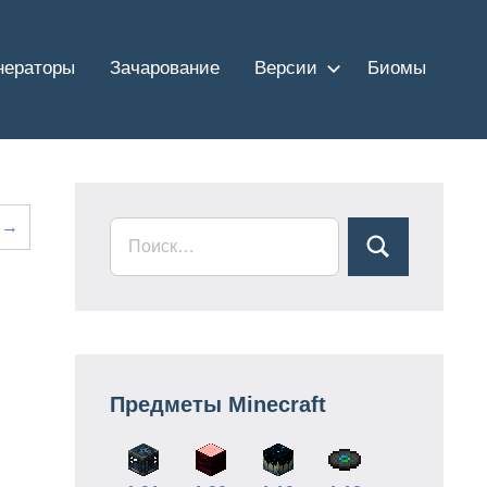
нераторы
Зачарование
Версии
Биомы
я →
Предметы Minecraft