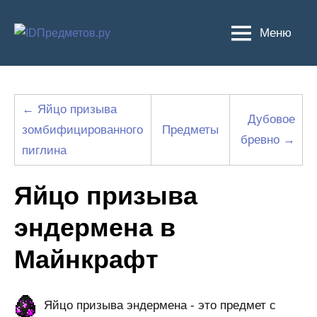
Перейти
к
Меню
содержимому
← Яйцо призыва
Дубовое
зомбифицированного
Предметы
бревно →
пиглина
Яйцо призыва
эндермена в
Майнкрафт
Яйцо призыва эндермена - это предмет с