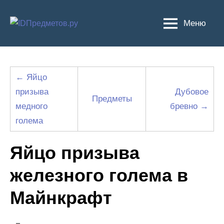
Перейти
к
Меню
содержимому
← Яйцо
призыва
Дубовое
Предметы
медного
бревно →
голема
Яйцо призыва
железного голема в
Майнкрафт