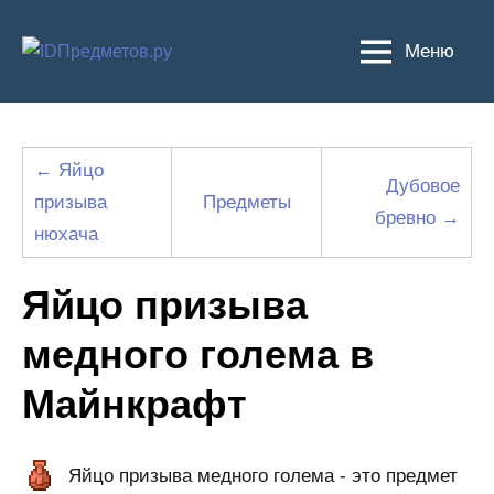
Перейти
к
Меню
содержимому
← Яйцо
Дубовое
призыва
Предметы
бревно →
нюхача
Яйцо призыва
медного голема в
Майнкрафт
Яйцо призыва медного голема - это предмет