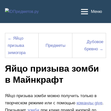
Перейти
к
Меню
содержимому
← Яйцо
Дубовое
призыва
Предметы
бревно →
зимогора
Яйцо призыва зомби
в Майнкрафт
Яйцо призыва зомби можно получить только в
творческом режиме или с помощью
команды give
.
Призывает
зомби
при клике правой кнопкой по