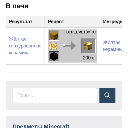
В печи
Результат
Рецепт
Ингредие
Жёлтая
Жёлтая
глазурованная
керамика
керамика
200 c
Предметы Minecraft