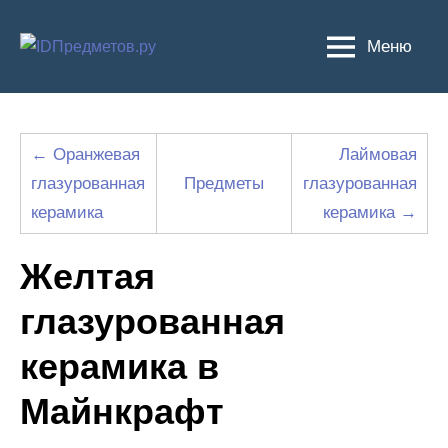
Перейти
к
Меню
содержимому
← Оранжевая
Лаймовая
глазурованная
Предметы
глазурованная
керамика
керамика →
Желтая
глазурованная
керамика в
Майнкрафт