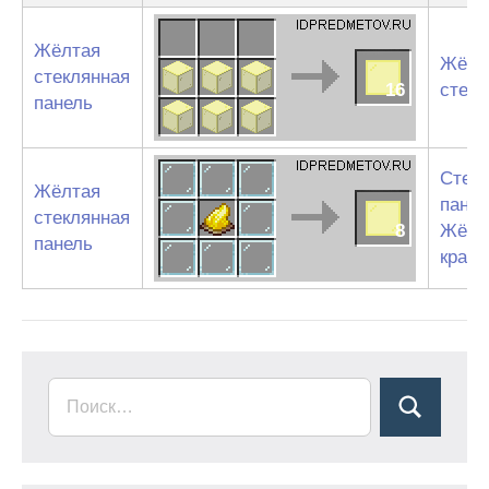
Жёлтая
Жёлт
стеклянная
16
стекл
панель
Стек
Жёлтая
пане
стеклянная
8
Жёлт
панель
краси