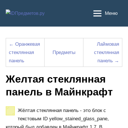
Перейти
к
Меню
содержимому
← Оранжевая
Лаймовая
стеклянная
Предметы
стеклянная
панель
панель →
Желтая стеклянная
панель в Майнкрафт
Жёлтая стеклянная панель - это блок с
текстовым ID yellow_stained_glass_pane,
который был добавлен в Майнкрафт 1.7. В