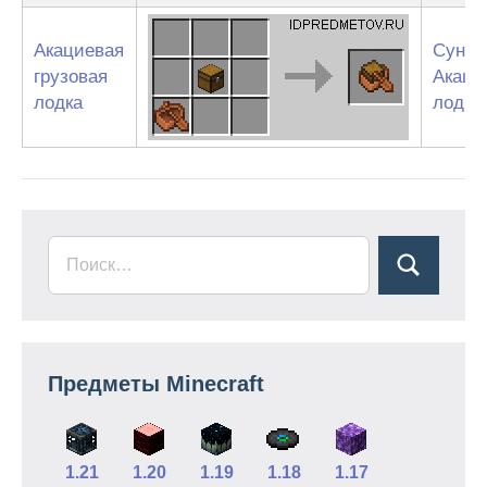
Акациевая
Сунду
грузовая
Акаци
лодка
лодка
Предметы Minecraft
1.21
1.20
1.19
1.18
1.17