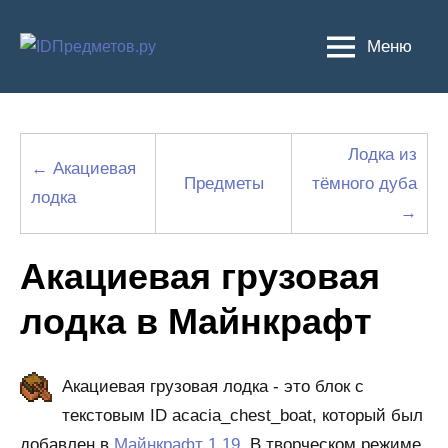
Перейти
к
Меню
содержимому
Лодка из
← Акациевая
Предметы
тёмного дуба
лодка
→
Акациевая грузовая
лодка в Майнкрафт
Акациевая грузовая лодка - это блок с
текстовым ID acacia_chest_boat, который был
добавлен в
Майнкрафт 1.19
. В творческом режиме