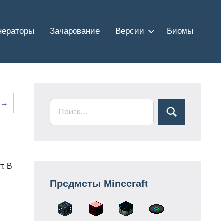
нераторы
Зачарование
Версии
Биомы
 →
т. В
Предметы Minecraft