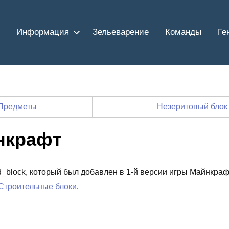
Информация
Зельеварение
Команды
Ге
Предметы
Незеритовый блок
нкрафт
d_block, который был добавлен в 1-й версии игры Майнкраф
Строительные блоки
.