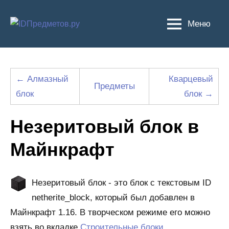
Перейти
к
Меню
содержимому
← Алмазный
Кварцевый
Предметы
блок
блок →
Незеритовый блок в
Майнкрафт
Незеритовый блок - это блок с текстовым ID
netherite_block, который был добавлен в
Майнкрафт 1.16. В творческом режиме его можно
взять во вкладке
Строительные блоки
.