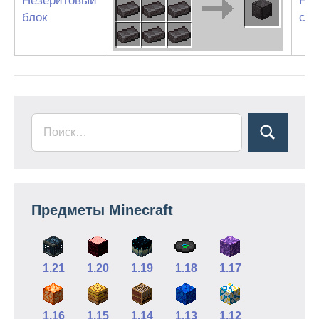
Незеритовый
Не
блок
сли
Предметы Minecraft
1.21
1.20
1.19
1.18
1.17
1.16
1.15
1.14
1.13
1.12