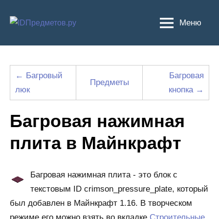
Перейти
к
Меню
содержимому
← Багровый
Багровая
Предметы
люк
кнопка →
Багровая нажимная
плита в Майнкрафт
Багровая нажимная плита - это блок с
текстовым ID crimson_pressure_plate, который
был добавлен в Майнкрафт 1.16. В творческом
режиме его можно взять во вкладке
Строительные