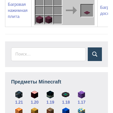
Багровая
Багро
нажимная
доски
плита
Предметы Minecraft
1.21
1.20
1.19
1.18
1.17