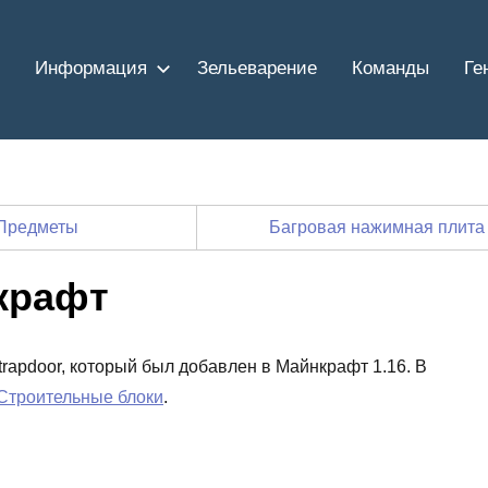
Информация
Зельеварение
Команды
Ге
Предметы
Багровая нажимная плита
крафт
_trapdoor, который был добавлен в Майнкрафт 1.16. В
Строительные блоки
.