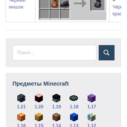
Чёрный
+
мешок
Чёрны
краси
Предметы Minecraft
1.21
1.20
1.19
1.18
1.17
1.16
1.15
1.14
1.13
1.12