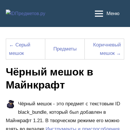
Перейти
к
Меню
содержимому
← Серый
Коричневый
Предметы
мешок
мешок →
Чёрный мешок в
Майнкрафт
Чёрный мешок - это предмет с текстовым ID
black_bundle, который был добавлен в
Майнкрафт 1.21. В творческом режиме его можно
взять во вкладке
Инструменты и приспособления
.